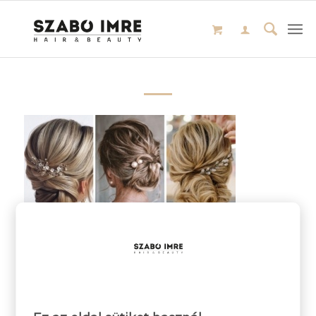
/
2023-05-11
SZERZŐ:
ADMIN SZI