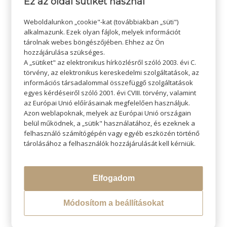
Ez az oldal sütiket használ
Weboldalunkon „cookie"-kat (továbbiakban „süti")
alkalmazunk. Ezek olyan fájlok, melyek információt
tárolnak webes böngészőjében. Ehhez az Ön
hozzájárulása szükséges.
A „sütiket" az elektronikus hírközlésről szóló 2003. évi C.
törvény, az elektronikus kereskedelmi szolgáltatások, az
információs társadalommal összefüggő szolgáltatások
egyes kérdéseiről szóló 2001. évi CVIII. törvény, valamint
KERESÉS
az Európai Unió előírásainak megfelelően használjuk.
Azon weblapoknak, melyek az Európai Unió országain
belül működnek, a „sütik" használatához, és ezeknek a
felhasználó számítógépén vagy egyéb eszközén történő
tárolásához a felhasználók hozzájárulását kell kérniük.
LEGÚJABB BLOGOK
Elfogadom
Átváltoztatjuk Program
Módosítom a beállításokat
Hővédelem hajformázás közben