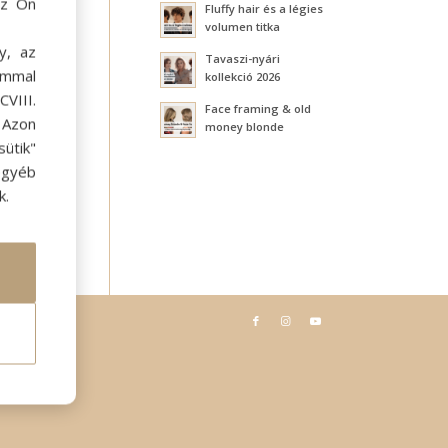
az Ön
Fluffy hair és a légies
volumen titka
y, az
Tavaszi-nyári
ommal
kollekció 2026
VIII.
Face framing & old
. Azon
money blonde
ütik"
egyéb
k.