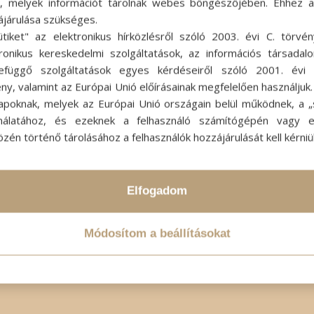
ok, melyek információt tárolnak webes böngészőjében. Ehhez 
ájárulása szükséges.
ütiket" az elektronikus hírközlésről szóló 2003. évi C. törvén
tronikus kereskedelmi szolgáltatások, az információs társadal
efüggő szolgáltatások egyes kérdéseiről szóló 2001. évi C
ny, valamint az Európai Unió előírásainak megfelelően használjuk
apoknak, melyek az Európai Unió országain belül működnek, a „s
2025-05-15
SZERZŐ:
ADMIN SZI
nálatához, és ezeknek a felhasználó számítógépén vagy 
zén történő tárolásához a felhasználók hozzájárulását kell kérniü
Elfogadom
Módosítom a beállításokat