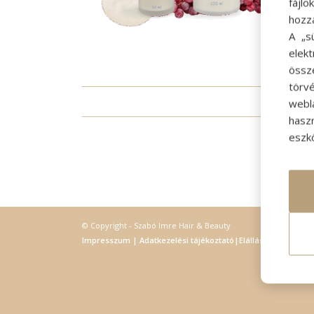
fájl
hozz
A „s
elek
össz
törvé
/
webl
hasz
eszkö
© Copyright - Szabó Imre Hair & Beauty
Impresszum
|
Adatkezelési tájékoztató
|
Elállás