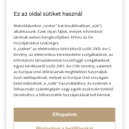
Ez az oldal sütiket használ
/
2022-08-11
SZERZŐ:
ADMIN SZI
Weboldalunkon „cookie"-kat (továbbiakban „süti")
alkalmazunk. Ezek olyan fájlok, melyek információt
tárolnak webes böngészőjében. Ehhez az Ön
hozzájárulása szükséges.
A „sütiket" az elektronikus hírközlésről szóló 2003. évi C.
törvény, az elektronikus kereskedelmi szolgáltatások, az
információs társadalommal összefüggő szolgáltatások
egyes kérdéseiről szóló 2001. évi CVIII. törvény, valamint
az Európai Unió előírásainak megfelelően használjuk.
Azon weblapoknak, melyek az Európai Unió országain
KERESÉS
belül működnek, a „sütik" használatához, és ezeknek a
felhasználó számítógépén vagy egyéb eszközén történő
tárolásához a felhasználók hozzájárulását kell kérniük.
Elfogadom
LEGÚJABB BLOGOK
Átváltoztatjuk Program
Módosítom a beállításokat