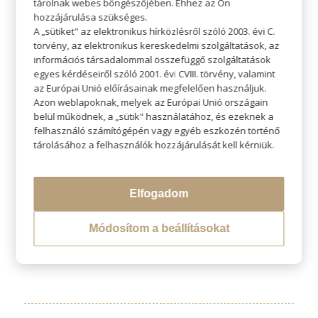
tárolnak webes böngészőjében. Ehhez az Ön
hozzájárulása szükséges.
A „sütiket" az elektronikus hírközlésről szóló 2003. évi C.
törvény, az elektronikus kereskedelmi szolgáltatások, az
információs társadalommal összefüggő szolgáltatások
egyes kérdéseiről szóló 2001. évi CVIII. törvény, valamint
az Európai Unió előírásainak megfelelően használjuk.
Azon weblapoknak, melyek az Európai Unió országain
belül működnek, a „sütik" használatához, és ezeknek a
felhasználó számítógépén vagy egyéb eszközén történő
tárolásához a felhasználók hozzájárulását kell kérniük.
/
2023-03-31
SZERZŐ:
ADMIN SZI
Elfogadom
Módosítom a beállításokat