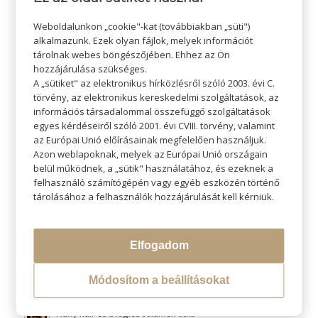
Weboldalunkon „cookie"-kat (továbbiakban „süti")
alkalmazunk. Ezek olyan fájlok, melyek információt
tárolnak webes böngészőjében. Ehhez az Ön
hozzájárulása szükséges.
A „sütiket" az elektronikus hírközlésről szóló 2003. évi C.
törvény, az elektronikus kereskedelmi szolgáltatások, az
információs társadalommal összefüggő szolgáltatások
egyes kérdéseiről szóló 2001. évi CVIII. törvény, valamint
KERESÉS
az Európai Unió előírásainak megfelelően használjuk.
Azon weblapoknak, melyek az Európai Unió országain
belül működnek, a „sütik" használatához, és ezeknek a
felhasználó számítógépén vagy egyéb eszközén történő
tárolásához a felhasználók hozzájárulását kell kérniük.
LEGÚJABB BLOGOK
Átváltoztatjuk Program
Elfogadom
Hővédelem hajformázás közben
Módosítom a beállításokat
Fluffy hair és a légies volumen titka