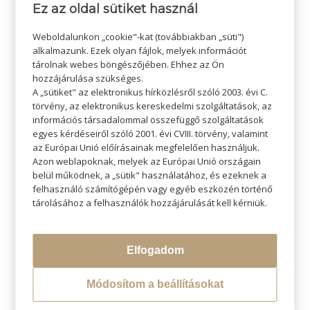
Ez az oldal sütiket használ
Weboldalunkon „cookie"-kat (továbbiakban „süti")
alkalmazunk. Ezek olyan fájlok, melyek információt
tárolnak webes böngészőjében. Ehhez az Ön
hozzájárulása szükséges.
A „sütiket" az elektronikus hírközlésről szóló 2003. évi C.
törvény, az elektronikus kereskedelmi szolgáltatások, az
információs társadalommal összefüggő szolgáltatások
egyes kérdéseiről szóló 2001. évi CVIII. törvény, valamint
az Európai Unió előírásainak megfelelően használjuk.
KERESÉS
Azon weblapoknak, melyek az Európai Unió országain
belül működnek, a „sütik" használatához, és ezeknek a
felhasználó számítógépén vagy egyéb eszközén történő
tárolásához a felhasználók hozzájárulását kell kérniük.
LEGÚJABB BLOGOK
Elfogadom
Átváltoztatjuk Program
Módosítom a beállításokat
Hővédelem hajformázás közben