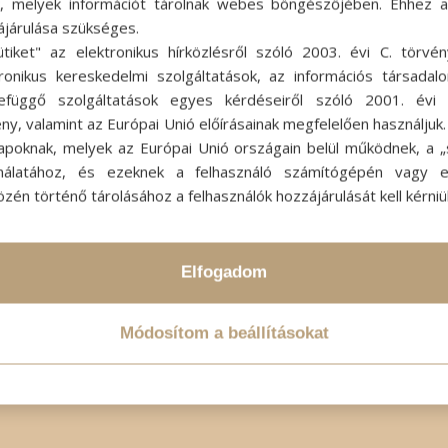
ok, melyek információt tárolnak webes böngészőjében. Ehhez 
ájárulása szükséges.
/
024-04-08
SZERZŐ:
ADMIN SZI
ütiket" az elektronikus hírközlésről szóló 2003. évi C. törvén
tronikus kereskedelmi szolgáltatások, az információs társadal
efüggő szolgáltatások egyes kérdéseiről szóló 2001. évi C
ny, valamint az Európai Unió előírásainak megfelelően használjuk
apoknak, melyek az Európai Unió országain belül működnek, a „s
nálatához, és ezeknek a felhasználó számítógépén vagy 
zén történő tárolásához a felhasználók hozzájárulását kell kérniü
Elfogadom
Módosítom a beállításokat