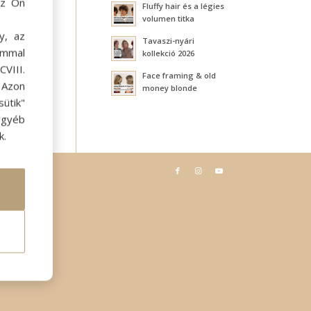
az Ön
Fluffy hair és a légies
volumen titka
y, az
Tavaszi-nyári
ommal
kollekció 2026
VIII.
Face framing & old
. Azon
money blonde
ütik"
egyéb
k.