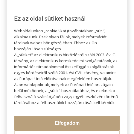
Ez az oldal sütiket használ
/
2025-04-08
SZERZŐ:
ADMIN SZI
Weboldalunkon „cookie"-kat (továbbiakban „süti")
alkalmazunk. Ezek olyan fájlok, melyek információt
tárolnak webes böngészőjében. Ehhez az Ön
hozzájárulása szükséges.
A „sütiket" az elektronikus hírközlésről szóló 2003. évi C.
törvény, az elektronikus kereskedelmi szolgáltatások, az
információs társadalommal összefüggő szolgáltatások
egyes kérdéseiről szóló 2001. évi CVIII. törvény, valamint
az Európai Unió előírásainak megfelelően használjuk.
Azon weblapoknak, melyek az Európai Unió országain
belül működnek, a „sütik" használatához, és ezeknek a
KERESÉS
felhasználó számítógépén vagy egyéb eszközén történő
tárolásához a felhasználók hozzájárulását kell kérniük.
Elfogadom
LEGÚJABB BLOGOK