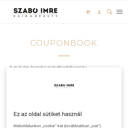
COUPONBOOK
E-mail cím: hegedus.mate@codefusion.hu
/
2024-01-22
SZERZŐ:
ADMIN SZI
Ez az oldal sütiket használ
Weboldalunkon „cookie"-kat (továbbiakban „süti")