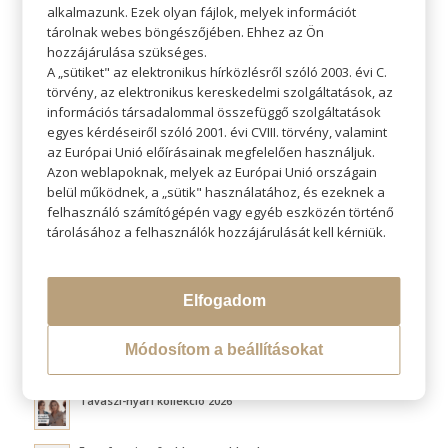
alkalmazunk. Ezek olyan fájlok, melyek információt
tárolnak webes böngészőjében. Ehhez az Ön
hozzájárulása szükséges.
A „sütiket" az elektronikus hírközlésről szóló 2003. évi C.
törvény, az elektronikus kereskedelmi szolgáltatások, az
KERESÉS
információs társadalommal összefüggő szolgáltatások
egyes kérdéseiről szóló 2001. évi CVIII. törvény, valamint
az Európai Unió előírásainak megfelelően használjuk.
Azon weblapoknak, melyek az Európai Unió országain
belül működnek, a „sütik" használatához, és ezeknek a
felhasználó számítógépén vagy egyéb eszközén történő
LEGÚJABB BLOGOK
tárolásához a felhasználók hozzájárulását kell kérniük.
Átváltoztatjuk Program
Elfogadom
Hővédelem hajformázás közben
Módosítom a beállításokat
Fluffy hair és a légies volumen titka
Tavaszi-nyári kollekció 2026