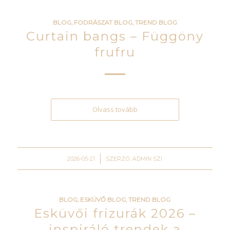
BLOG
,
FODRÁSZAT BLOG
,
TREND BLOG
Curtain bangs – Függöny
frufru
Olvass tovább
/
2026-05-21
SZERZŐ:
ADMIN SZI
BLOG
,
ESKÜVŐ BLOG
,
TREND BLOG
Esküvői frizurák 2026 –
inspiráló trendek a