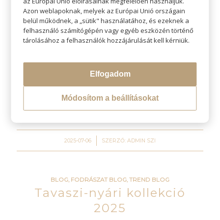
az Európai Unió előírásainak megfelelően használjuk.
csak menyasszonyoknak!
Azon weblapoknak, melyek az Európai Unió országain
belül működnek, a „sütik" használatához, és ezeknek a
felhasználó számítógépén vagy egyéb eszközén történő
tárolásához a felhasználók hozzájárulását kell kérniük.
Különleges eseményre készülsz? Válogass a legszebb
elegáns frizurák között!
Elfogadom
Olvass tovább
Módosítom a beállításokat
/
2025-07-06
SZERZŐ:
ADMIN SZI
BLOG
,
FODRÁSZAT BLOG
,
TREND BLOG
Tavaszi-nyári kollekció
2025