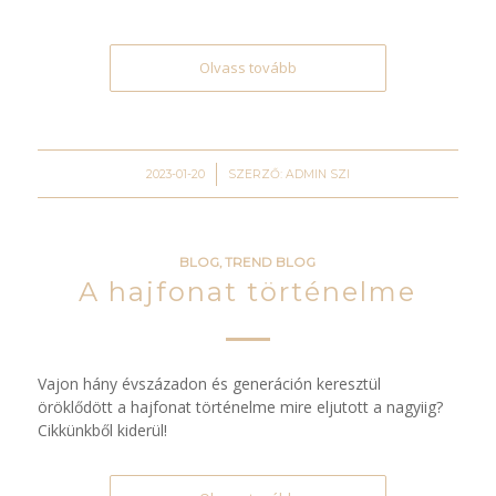
Olvass tovább
/
2023-01-20
SZERZŐ:
ADMIN SZI
BLOG
,
TREND BLOG
A hajfonat történelme
Vajon hány évszázadon és generáción keresztül
öröklődött a hajfonat történelme mire eljutott a nagyiig?
Cikkünkből kiderül!