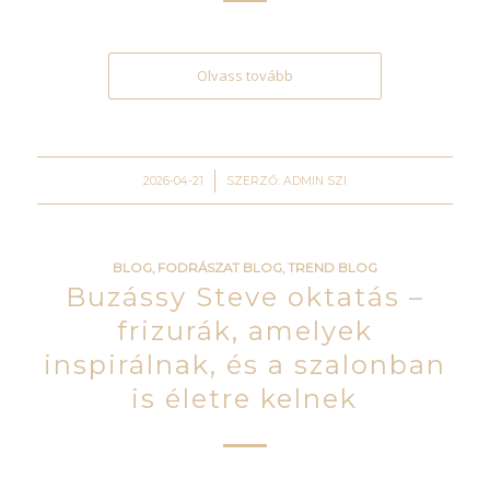
Olvass tovább
/
2026-04-21
SZERZŐ:
ADMIN SZI
BLOG
,
FODRÁSZAT BLOG
,
TREND BLOG
Buzássy Steve oktatás –
frizurák, amelyek
inspirálnak, és a szalonban
is életre kelnek