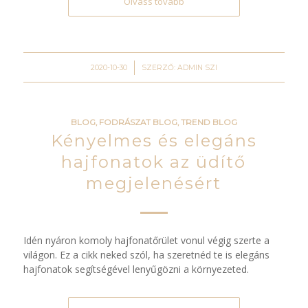
Olvass tovább
/
2020-10-30
SZERZŐ:
ADMIN SZI
BLOG
,
FODRÁSZAT BLOG
,
TREND BLOG
Kényelmes és elegáns
hajfonatok az üdítő
megjelenésért
Idén nyáron komoly hajfonatőrület vonul végig szerte a
világon. Ez a cikk neked szól, ha szeretnéd te is elegáns
hajfonatok segítségével lenyűgözni a környezeted.