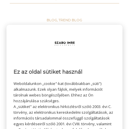
BLOG
,
TREND BLOG
Hírességek hajtrendjei
2025
Olvass tovább
Ez az oldal sütiket használ
Weboldalunkon „cookie"-kat (továbbiakban „süti")
alkalmazunk. Ezek olyan fájlok, melyek információt
tárolnak webes böngészőjében. Ehhez az Ön
/
2025-10-13
SZERZŐ:
ADMIN SZI
hozzájárulása szükséges.
A „sütiket" az elektronikus hírközlésről szóló 2003. évi C.
törvény, az elektronikus kereskedelmi szolgáltatások, az
információs társadalommal összefüggő szolgáltatások
BLOG
,
ESKÜVŐ BLOG
,
FODRÁSZAT BLOG
,
TREND BLOG
egyes kérdéseiről szóló 2001. évi CVIII. törvény, valamint
Elegáns frizurák – Nem