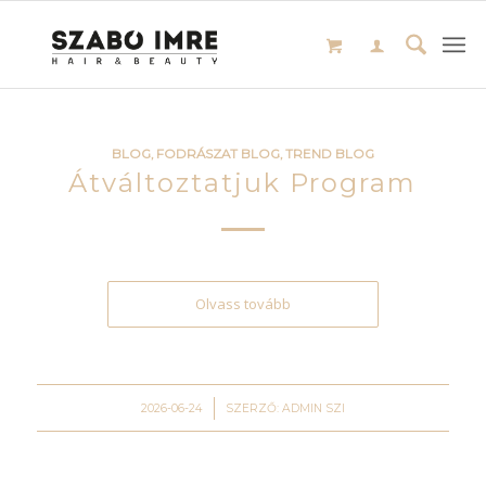
BLOG
,
FODRÁSZAT BLOG
,
TREND BLOG
Átváltoztatjuk Program
Olvass tovább
/
2026-06-24
SZERZŐ:
ADMIN SZI